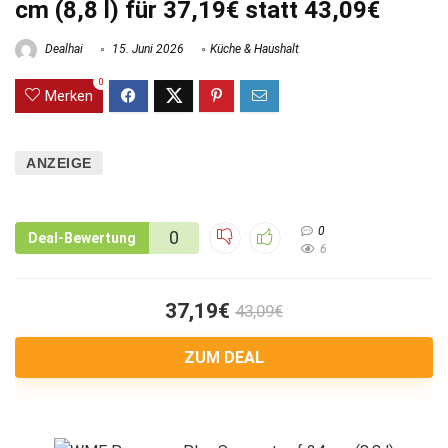
cm (8,8 l) für 37,19€ statt 43,09€
Dealhai
15. Juni 2026
Küche & Haushalt
0
Merken
ANZEIGE
0
0
Deal-Bewertung
6
37,19€
43,09€
ZUM DEAL