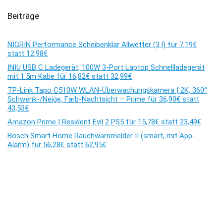
Beiträge
NIGRIN Performance Scheibenklar Allwetter (3 l) für 7,19€
statt 12,98€
INIU USB C Ladegerät, 100W 3-Port Laptop Schnellladegerät
mit 1.5m Kabe für 16,82€ statt 32,99€
TP-Link Tapo C510W WLAN-Überwachungskamera | 2K, 360°
Schwenk-/Neige, Farb-Nachtsicht – Prime für 36,90€ statt
43,53€
Amazon Prime | Resident Evil 2 PS5 für 15,78€ statt 23,49€
Bosch Smart Home Rauchwarnmelder II (smart, mit App-
Alarm) für 56,28€ statt 62,95€
Kommentare
Es sind keine Kommentare vorhanden.