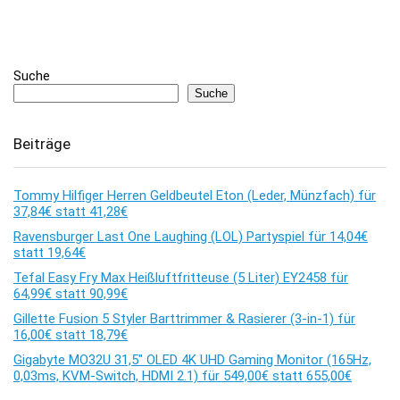
Suche
Suche
Beiträge
Tommy Hilfiger Herren Geldbeutel Eton (Leder, Münzfach) für
37,84€ statt 41,28€
Ravensburger Last One Laughing (LOL) Partyspiel für 14,04€
statt 19,64€
Tefal Easy Fry Max Heißluftfritteuse (5 Liter) EY2458 für
64,99€ statt 90,99€
Gillette Fusion 5 Styler Barttrimmer & Rasierer (3-in-1) für
16,00€ statt 18,79€
Gigabyte MO32U 31,5″ OLED 4K UHD Gaming Monitor (165Hz,
0,03ms, KVM-Switch, HDMI 2.1) für 549,00€ statt 655,00€