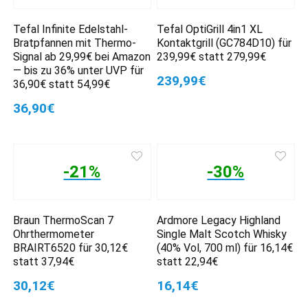
Tefal Infinite Edelstahl-
Tefal OptiGrill 4in1 XL
Bratpfannen mit Thermo-
Kontaktgrill (GC784D10) für
Signal ab 29,99€ bei Amazon
239,99€ statt 279,99€
— bis zu 36% unter UVP für
239,99€
36,90€ statt 54,99€
36,90€
-21%
-30%
Braun ThermoScan 7
Ardmore Legacy Highland
Ohrthermometer
Single Malt Scotch Whisky
BRAIRT6520 für 30,12€
(40% Vol, 700 ml) für 16,14€
statt 37,94€
statt 22,94€
30,12€
16,14€