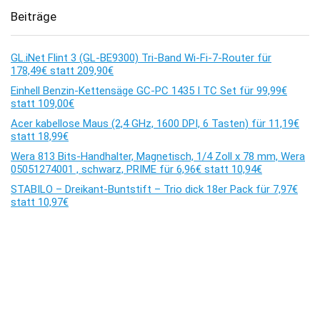
Beiträge
GL.iNet Flint 3 (GL-BE9300) Tri-Band Wi-Fi-7-Router für
178,49€ statt 209,90€
Einhell Benzin-Kettensäge GC-PC 1435 I TC Set für 99,99€
statt 109,00€
Acer kabellose Maus (2,4 GHz, 1600 DPI, 6 Tasten) für 11,19€
statt 18,99€
Wera 813 Bits-Handhalter, Magnetisch, 1/4 Zoll x 78 mm, Wera
05051274001 , schwarz, PRIME für 6,96€ statt 10,94€
STABILO – Dreikant-Buntstift – Trio dick 18er Pack für 7,97€
statt 10,97€
Kommentare
Es sind keine Kommentare vorhanden.