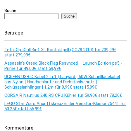
Suche
Suche
Beiträge
Tefal OptiGrill 4in1 XL Kontaktgrill (GC784D10) für 239,99€
statt 279,99€
Assassin’s Creed Black Flag Resynced – Launch Edition ps5 -
Prime für 49,00€ statt 59,99€
UGREEN USB C Kabel 2 in 1 | Lanyard | 60W Schnellladekabel
aus Nylon | Handschlaufe und Diebstahlschutz |
Schlüsselanhänger | 1,2m für 9,99€ statt 15,99€
CORSAIR Nautilus 240 RS CPU Kühler für 59,90€ statt 78,20€
LEGO Star Wars Angriffskreuzer der Venator-Klasse 75441 für
50,25€ statt 55,99€
Kommentare