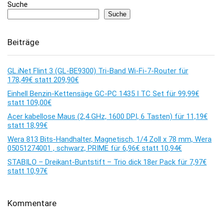
Suche
Suche
Beiträge
GL.iNet Flint 3 (GL-BE9300) Tri-Band Wi-Fi-7-Router für
178,49€ statt 209,90€
Einhell Benzin-Kettensäge GC-PC 1435 I TC Set für 99,99€
statt 109,00€
Acer kabellose Maus (2,4 GHz, 1600 DPI, 6 Tasten) für 11,19€
statt 18,99€
Wera 813 Bits-Handhalter, Magnetisch, 1/4 Zoll x 78 mm, Wera
05051274001 , schwarz, PRIME für 6,96€ statt 10,94€
STABILO – Dreikant-Buntstift – Trio dick 18er Pack für 7,97€
statt 10,97€
Kommentare