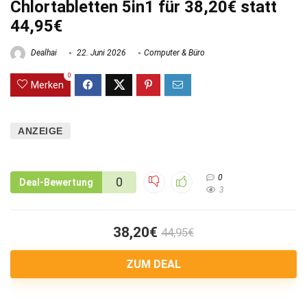
Chlortabletten 5in1 für 38,20€ statt
44,95€
Dealhai
22. Juni 2026
Computer & Büro
0
Merken
ANZEIGE
0
0
Deal-Bewertung
3
38,20€
44,95€
ZUM DEAL