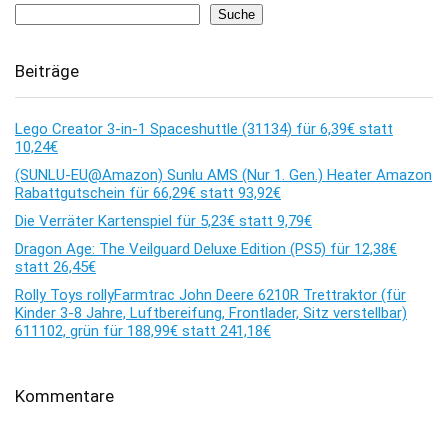
Suche
Beiträge
Lego Creator 3-in-1 Spaceshuttle (31134) für 6,39€ statt
10,24€
(SUNLU-EU@Amazon) Sunlu AMS (Nur 1. Gen.) Heater Amazon
Rabattgutschein für 66,29€ statt 93,92€
Die Verräter Kartenspiel für 5,23€ statt 9,79€
Dragon Age: The Veilguard Deluxe Edition (PS5) für 12,38€
statt 26,45€
Rolly Toys rollyFarmtrac John Deere 6210R Trettraktor (für
Kinder 3-8 Jahre, Luftbereifung, Frontlader, Sitz verstellbar)
611102, grün für 188,99€ statt 241,18€
Kommentare