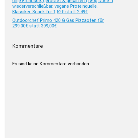
ültje Erdnüsse, geröstet & gesalzen (180g Dose) |
wiederverschließbar, vegane Proteinquelle,
Klassiker-Snack für 1,52€ statt 2,49€
Outdoorchef Primo 420 G Gas Pizzaofen für
299,00€ statt 399,00€
Kommentare
Es sind keine Kommentare vorhanden.