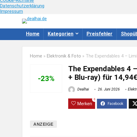
Cookie-Richtlinie
Datenschutzerklärung
Impressum
Home
Kategorien
Preisfehler
Shopüb
Home
»
Elektronik & Foto
»
The Expendables 4 – Limit
The Expendables 4 – 
+ Blu-ray) für 14,94
-23%
Dealhai
26. Juni 2026
Elekt
0
Merken
ANZEIGE