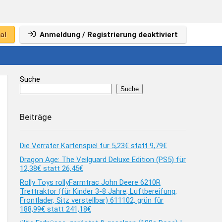
al
Anmeldung / Registrierung deaktiviert
Suche
Suche
Beiträge
Die Verräter Kartenspiel für 5,23€ statt 9,79€
Dragon Age: The Veilguard Deluxe Edition (PS5) für
12,38€ statt 26,45€
Rolly Toys rollyFarmtrac John Deere 6210R
Trettraktor (für Kinder 3-8 Jahre, Luftbereifung,
Frontlader, Sitz verstellbar) 611102, grün für
188,99€ statt 241,18€