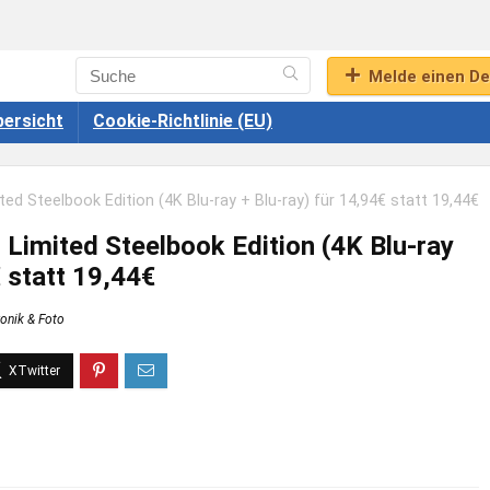
Melde einen De
ersicht
Cookie-Richtlinie (EU)
ed Steelbook Edition (4K Blu-ray + Blu-ray) für 14,94€ statt 19,44€
Limited Steelbook Edition (4K Blu-ray
€ statt 19,44€
ronik & Foto