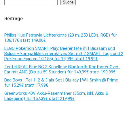
Suche
Beiträge
Philips Hue Festavia Lichterkette (20 m, 250 LEDs, RGB) für
136,17€ statt 149,00€
LEGO Pokémon SMART Play: Beerenfete mit Bisasam und
Bidiza – kompatibles interaktives Set mit 2 SMART Tags und 2
Pokémon Figuren (72155) für 14,99€ statt 19,99€
Teufel REAL Blue NC 3 Kabellose Bluetooth-Kopfhörer Over-
Ear mit ANC (Bis zu 59 Stunden) für 149,99€ statt 199,99€
Bad Boys | Teil 1, 2 & 3 als Set | Blu-ray | Will Smith @ Prime
für 15,29€ statt 17,99€
Greenworks 40V Akku-Rasenmäher (35cm, inkl. Akku &
Ladegerät) für 157,39€ statt 219,99€
Kommentare