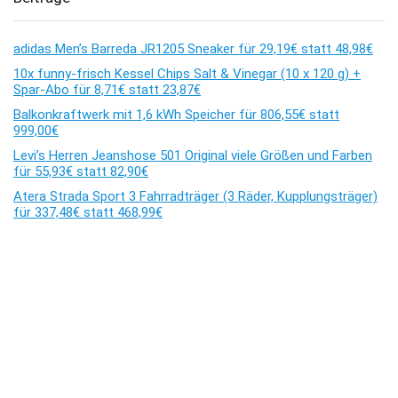
adidas Men’s Barreda JR1205 Sneaker für 29,19€ statt 48,98€
10x funny-frisch Kessel Chips Salt & Vinegar (10 x 120 g) +
Spar-Abo für 8,71€ statt 23,87€
Balkonkraftwerk mit 1,6 kWh Speicher für 806,55€ statt
999,00€
Levi’s Herren Jeanshose 501 Original viele Größen und Farben
für 55,93€ statt 82,90€
Atera Strada Sport 3 Fahrradträger (3 Räder, Kupplungsträger)
für 337,48€ statt 468,99€
Kommentare
Es sind keine Kommentare vorhanden.