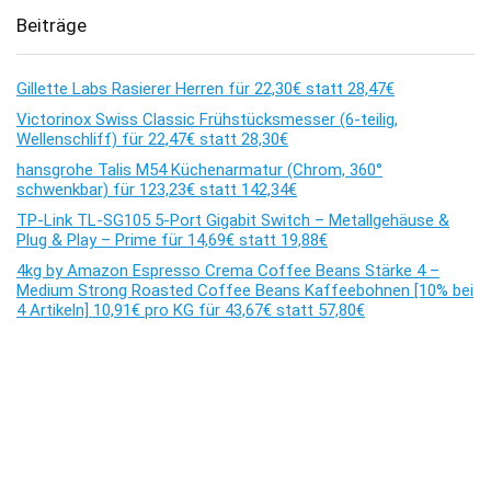
Beiträge
Gillette Labs Rasierer Herren für 22,30€ statt 28,47€
Victorinox Swiss Classic Frühstücksmesser (6-teilig,
Wellenschliff) für 22,47€ statt 28,30€
hansgrohe Talis M54 Küchenarmatur (Chrom, 360°
schwenkbar) für 123,23€ statt 142,34€
TP-Link TL-SG105 5-Port Gigabit Switch – Metallgehäuse &
Plug & Play – Prime für 14,69€ statt 19,88€
4kg by Amazon Espresso Crema Coffee Beans Stärke 4 –
Medium Strong Roasted Coffee Beans Kaffeebohnen [10% bei
4 Artikeln] 10,91€ pro KG für 43,67€ statt 57,80€
Kommentare
Es sind keine Kommentare vorhanden.