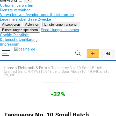
Marketing
Optionen verwalten
Dienste verwalten
Verwalten von {vendor_count}-Lieferanten
Lese mehr über diese Zwecke
Akzeptieren
Ablehnen
Einstellungen ansehen
Einstellungen ansehen
Einstellungen speichern
Cookie-Richtlinie
Datenschutzerklärung
Impressum
Home
»
Elektronik & Foto
»
Tanqueray No. 10 Small Batch
Crafted Gin 0,7l 47% (17,84€ bei 5 Spar-Abos) für 19,94€ statt
29,39€
-32%
Tanqueray No. 10 Small Batch