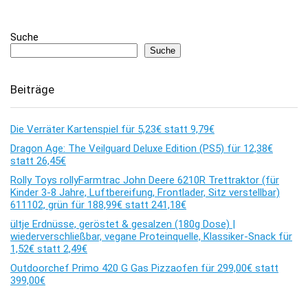
Suche
Suche
Beiträge
Die Verräter Kartenspiel für 5,23€ statt 9,79€
Dragon Age: The Veilguard Deluxe Edition (PS5) für 12,38€
statt 26,45€
Rolly Toys rollyFarmtrac John Deere 6210R Trettraktor (für
Kinder 3-8 Jahre, Luftbereifung, Frontlader, Sitz verstellbar)
611102, grün für 188,99€ statt 241,18€
ültje Erdnüsse, geröstet & gesalzen (180g Dose) |
wiederverschließbar, vegane Proteinquelle, Klassiker-Snack für
1,52€ statt 2,49€
Outdoorchef Primo 420 G Gas Pizzaofen für 299,00€ statt
399,00€