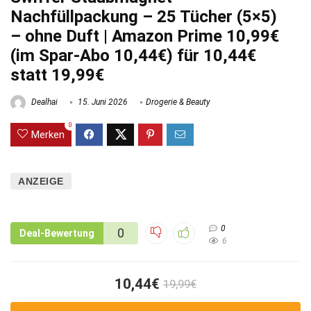
Nachfüllpackung – 25 Tücher (5×5)
– ohne Duft | Amazon Prime 10,99€
(im Spar-Abo 10,44€) für 10,44€
statt 19,99€
Dealhai
15. Juni 2026
Drogerie & Beauty
0
Merken
ANZEIGE
0
0
Deal-Bewertung
6
10,44€
19,99€