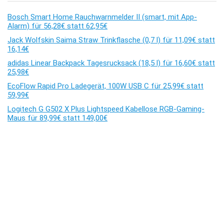
Bosch Smart Home Rauchwarnmelder II (smart, mit App-
Alarm) für 56,28€ statt 62,95€
Jack Wolfskin Saima Straw Trinkflasche (0,7 l) für 11,09€ statt
16,14€
adidas Linear Backpack Tagesrucksack (18,5 l) für 16,60€ statt
25,98€
EcoFlow Rapid Pro Ladegerät, 100W USB C für 25,99€ statt
59,99€
Logitech G G502 X Plus Lightspeed Kabellose RGB-Gaming-
Maus für 89,99€ statt 149,00€
Kommentare
Es sind keine Kommentare vorhanden.