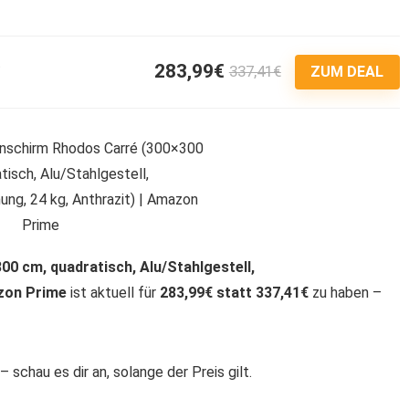
283,99€
337,41€
3
ZUM DEAL
0 cm, quadratisch, Alu/Stahlgestell,
azon Prime
ist aktuell für
283,99€ statt 337,41€
zu haben –
 schau es dir an, solange der Preis gilt.