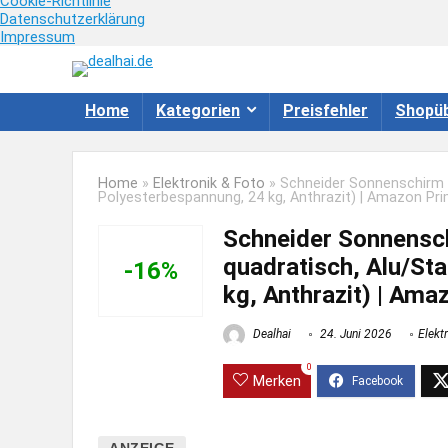
Cookie-Richtlinie
Datenschutzerklärung
Impressum
Home
Kategorien
Preisfehler
Shopüb
Home
»
Elektronik & Foto
»
Schneider Sonnenschirm R
Polyesterbespannung, 24 kg, Anthrazit) | Amazon Pri
Schneider Sonnensc
quadratisch, Alu/Sta
-16%
kg, Anthrazit) | Ama
Dealhai
24. Juni 2026
Elekt
0
Merken
ANZEIGE