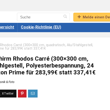
Melde einen De
ersicht
Cookie-Richtlinie (EU)
hodos Carré (300×300 cm, quadratisch, Alu/Stahlgestell,
me für 283,99€ statt 337,41€
hirm Rhodos Carré (300×300 cm,
hlgestell, Polyesterbespannung, 24
zon Prime für 283,99€ statt 337,41€
ronik & Foto