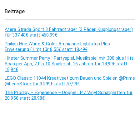
Beiträge
Atera Strada Sport 3 Fahrradträger (3 Räder, Kupplungsträger)
für 337,48€ statt 468,99€
Philips Hue White & Color Ambiance Lightstrip Plus
Erweiterung (1 m) für 8,55€ statt 18,49€
Hitster Summer Party | Partyspiel, Musikspiel mit 300 plus Hits,
Scan per App, 2 bis 10 Spieler ab 16 Jahren für 14,99€ statt
18,94€
LEGO Classic 11044 Kreativset zum Bauen und Spielen @Prime
@LegoStore für 34,99€ statt 47,99€
The Prodigy – Experience – Doppel LP / Vinyl Schallplatten für
20,95€ statt 28,98€
Kommentare
Es sind keine Kommentare vorhanden.