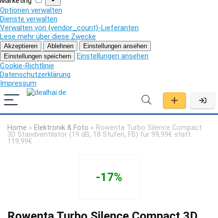
Marketing
Optionen verwalten
Dienste verwalten
Verwalten von {vendor_count}-Lieferanten
Lese mehr über diese Zwecke
Akzeptieren
Ablehnen
Einstellungen ansehen
Einstellungen ansehen
Einstellungen speichern
Cookie-Richtlinie
Datenschutzerklärung
Impressum
Home
»
Elektronik & Foto
»
Rowenta Turbo Silence Compact
3D Standventilator (19 dB, 18 Stufen, FB) für 99,99€ statt
119,99€
-17%
Rowenta Turbo Silence Compact 3D