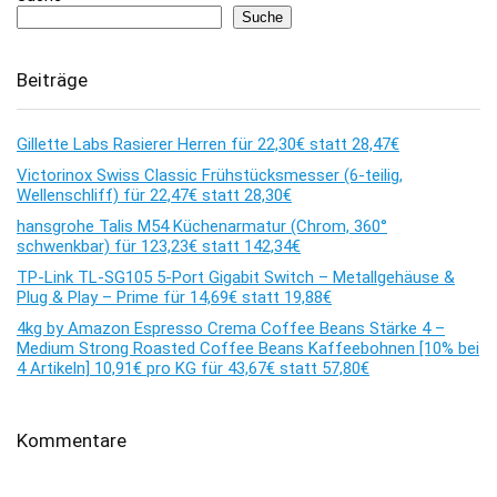
Suche
Beiträge
Gillette Labs Rasierer Herren für 22,30€ statt 28,47€
Victorinox Swiss Classic Frühstücksmesser (6-teilig,
Wellenschliff) für 22,47€ statt 28,30€
hansgrohe Talis M54 Küchenarmatur (Chrom, 360°
schwenkbar) für 123,23€ statt 142,34€
TP-Link TL-SG105 5-Port Gigabit Switch – Metallgehäuse &
Plug & Play – Prime für 14,69€ statt 19,88€
4kg by Amazon Espresso Crema Coffee Beans Stärke 4 –
Medium Strong Roasted Coffee Beans Kaffeebohnen [10% bei
4 Artikeln] 10,91€ pro KG für 43,67€ statt 57,80€
Kommentare