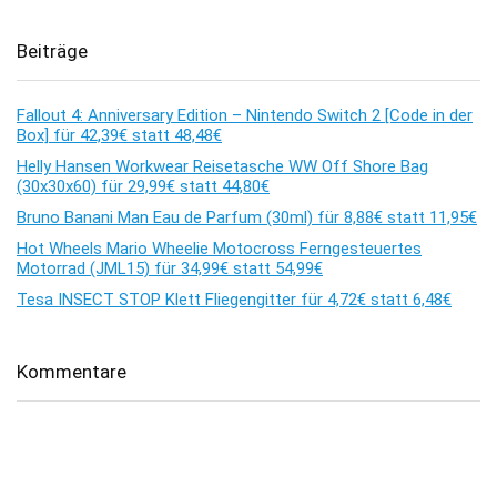
Beiträge
Fallout 4: Anniversary Edition – Nintendo Switch 2 [Code in der
Box] für 42,39€ statt 48,48€
Helly Hansen Workwear Reisetasche WW Off Shore Bag
(30x30x60) für 29,99€ statt 44,80€
Bruno Banani Man Eau de Parfum (30ml) für 8,88€ statt 11,95€
Hot Wheels Mario Wheelie Motocross Ferngesteuertes
Motorrad (JML15) für 34,99€ statt 54,99€
Tesa INSECT STOP Klett Fliegengitter für 4,72€ statt 6,48€
Kommentare
Es sind keine Kommentare vorhanden.