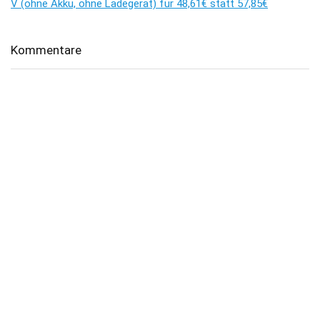
V (ohne Akku, ohne Ladegerät) für 48,61€ statt 57,85€
Kommentare
Es sind keine Kommentare vorhanden.
Über dealhai.de
dealhai.de
ist dein Schnäppchen-Radar: Wir schnappen uns
täglich die besten
Deals, Preisfehler & Gutscheine
– handverlesen,
damit du nie zu viel zahlst.
„Den Deal schnapp ich mir!"
Top-Kategorien