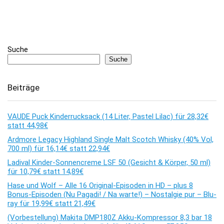
Suche
Suche
Beiträge
VAUDE Puck Kinderrucksack (14 Liter, Pastel Lilac) für 28,32€
statt 44,98€
Ardmore Legacy Highland Single Malt Scotch Whisky (40% Vol,
700 ml) für 16,14€ statt 22,94€
Ladival Kinder-Sonnencreme LSF 50 (Gesicht & Körper, 50 ml)
für 10,79€ statt 14,89€
Hase und Wolf – Alle 16 Original-Episoden in HD – plus 8
Bonus-Episoden (Nu Pagadi! / Na warte!) – Nostalgie pur – Blu-
ray für 19,99€ statt 21,49€
(Vorbestellung) Makita DMP180Z Akku-Kompressor 8,3 bar 18