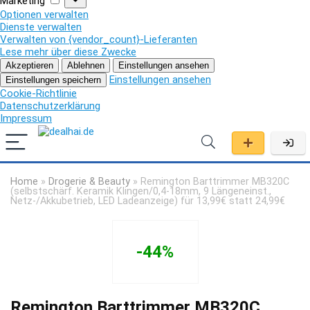
Marketing
Optionen verwalten
Dienste verwalten
Verwalten von {vendor_count}-Lieferanten
Lese mehr über diese Zwecke
Akzeptieren
Ablehnen
Einstellungen ansehen
Einstellungen ansehen
Einstellungen speichern
Cookie-Richtlinie
Datenschutzerklärung
Impressum
Home
»
Drogerie & Beauty
»
Remington Barttrimmer MB320C
(selbstschärf. Keramik Klingen/0,4-18mm, 9 Längeneinst.,
Netz-/Akkubetrieb, LED Ladeanzeige) für 13,99€ statt 24,99€
-44%
Remington Barttrimmer MB320C