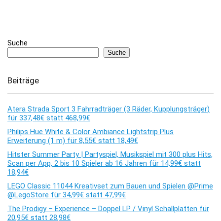
Suche
Suche
Beiträge
Atera Strada Sport 3 Fahrradträger (3 Räder, Kupplungsträger)
für 337,48€ statt 468,99€
Philips Hue White & Color Ambiance Lightstrip Plus
Erweiterung (1 m) für 8,55€ statt 18,49€
Hitster Summer Party | Partyspiel, Musikspiel mit 300 plus Hits,
Scan per App, 2 bis 10 Spieler ab 16 Jahren für 14,99€ statt
18,94€
LEGO Classic 11044 Kreativset zum Bauen und Spielen @Prime
@LegoStore für 34,99€ statt 47,99€
The Prodigy – Experience – Doppel LP / Vinyl Schallplatten für
20,95€ statt 28,98€