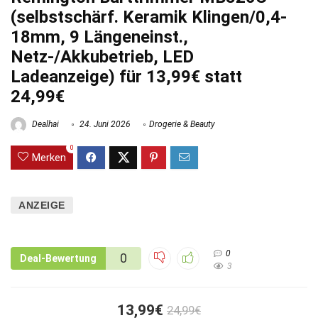
(selbstschärf. Keramik Klingen/0,4-
18mm, 9 Längeneinst.,
Netz-/Akkubetrieb, LED
Ladeanzeige) für 13,99€ statt
24,99€
Dealhai
24. Juni 2026
Drogerie & Beauty
0
Merken
ANZEIGE
0
0
Deal-Bewertung
3
13,99€
24,99€