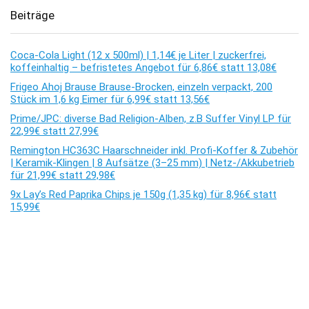
Beiträge
Coca-Cola Light (12 x 500ml) | 1,14€ je Liter | zuckerfrei,
koffeinhaltig – befristetes Angebot für 6,86€ statt 13,08€
Frigeo Ahoj Brause Brause-Brocken, einzeln verpackt, 200
Stück im 1,6 kg Eimer für 6,99€ statt 13,56€
Prime/JPC: diverse Bad Religion-Alben, z.B Suffer Vinyl LP für
22,99€ statt 27,99€
Remington HC363C Haarschneider inkl. Profi-Koffer & Zubehör
| Keramik-Klingen | 8 Aufsätze (3–25 mm) | Netz-/Akkubetrieb
für 21,99€ statt 29,98€
9x Lay’s Red Paprika Chips je 150g (1,35 kg) für 8,96€ statt
15,99€
Kommentare
Es sind keine Kommentare vorhanden.