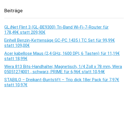
Beiträge
GL.iNet Flint 3 (GL-BE9300) Tri-Band Wi-Fi-7-Router für
178,49€ statt 209,90€
Einhell Benzin-Kettensäge GC-PC 1435 I TC Set für 99,99€
statt 109,00€
Acer kabellose Maus (2,4 GHz, 1600 DPI, 6 Tasten) für 11,19€
statt 18,99€
Wera 813 Bits-Handhalter, Magnetisch, 1/4 Zoll x 78 mm, Wera
05051274001 , schwarz, PRIME für 6,96€ statt 10,94€
STABILO – Dreikant-Buntstift – Trio dick 18er Pack für 7,97€
statt 10,97€
Kommentare
Es sind keine Kommentare vorhanden.