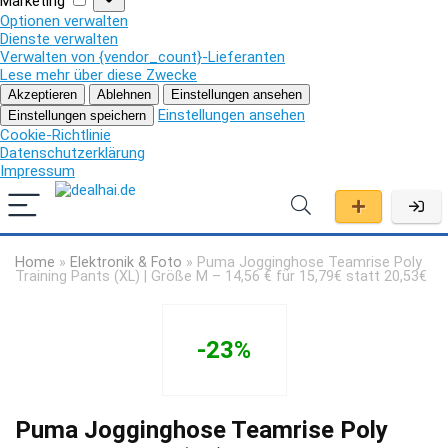
Marketing
Optionen verwalten
Dienste verwalten
Verwalten von {vendor_count}-Lieferanten
Lese mehr über diese Zwecke
Akzeptieren
Ablehnen
Einstellungen ansehen
Einstellungen ansehen
Einstellungen speichern
Cookie-Richtlinie
Datenschutzerklärung
Impressum
Home
»
Elektronik & Foto
»
Puma Jogginghose Teamrise Poly
Training Pants (XL) | Größe M – 14,56 € für 15,79€ statt 20,53€
-23%
Puma Jogginghose Teamrise Poly