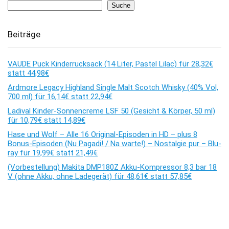
Suche
Beiträge
VAUDE Puck Kinderrucksack (14 Liter, Pastel Lilac) für 28,32€
statt 44,98€
Ardmore Legacy Highland Single Malt Scotch Whisky (40% Vol,
700 ml) für 16,14€ statt 22,94€
Ladival Kinder-Sonnencreme LSF 50 (Gesicht & Körper, 50 ml)
für 10,79€ statt 14,89€
Hase und Wolf – Alle 16 Original-Episoden in HD – plus 8
Bonus-Episoden (Nu Pagadi! / Na warte!) – Nostalgie pur – Blu-
ray für 19,99€ statt 21,49€
(Vorbestellung) Makita DMP180Z Akku-Kompressor 8,3 bar 18
V (ohne Akku, ohne Ladegerät) für 48,61€ statt 57,85€
Kommentare