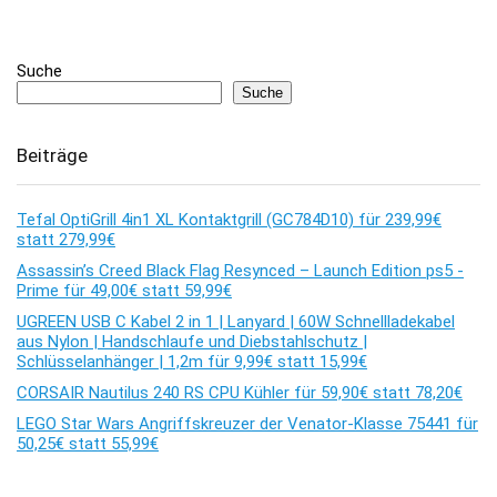
Suche
Suche
Beiträge
Tefal OptiGrill 4in1 XL Kontaktgrill (GC784D10) für 239,99€
statt 279,99€
Assassin’s Creed Black Flag Resynced – Launch Edition ps5 -
Prime für 49,00€ statt 59,99€
UGREEN USB C Kabel 2 in 1 | Lanyard | 60W Schnellladekabel
aus Nylon | Handschlaufe und Diebstahlschutz |
Schlüsselanhänger | 1,2m für 9,99€ statt 15,99€
CORSAIR Nautilus 240 RS CPU Kühler für 59,90€ statt 78,20€
LEGO Star Wars Angriffskreuzer der Venator-Klasse 75441 für
50,25€ statt 55,99€