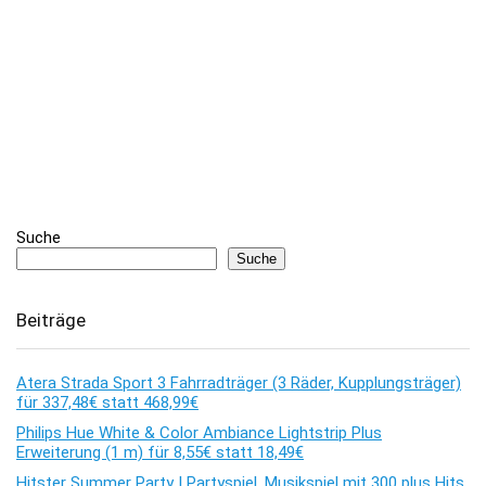
Suche
Suche
Beiträge
Atera Strada Sport 3 Fahrradträger (3 Räder, Kupplungsträger)
für 337,48€ statt 468,99€
Philips Hue White & Color Ambiance Lightstrip Plus
Erweiterung (1 m) für 8,55€ statt 18,49€
Hitster Summer Party | Partyspiel, Musikspiel mit 300 plus Hits,