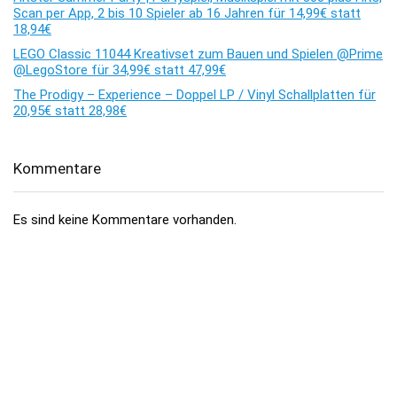
Scan per App, 2 bis 10 Spieler ab 16 Jahren für 14,99€ statt
18,94€
LEGO Classic 11044 Kreativset zum Bauen und Spielen @Prime
@LegoStore für 34,99€ statt 47,99€
The Prodigy – Experience – Doppel LP / Vinyl Schallplatten für
20,95€ statt 28,98€
Kommentare
Es sind keine Kommentare vorhanden.
Über dealhai.de
dealhai.de
ist dein Schnäppchen-Radar: Wir schnappen uns
täglich die besten
Deals, Preisfehler & Gutscheine
– handverlesen,
damit du nie zu viel zahlst.