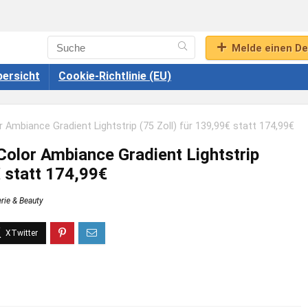
Melde einen De
ersicht
Cookie-Richtlinie (EU)
r Ambiance Gradient Lightstrip (75 Zoll) für 139,99€ statt 174,99€
Color Ambiance Gradient Lightstrip
€ statt 174,99€
rie & Beauty