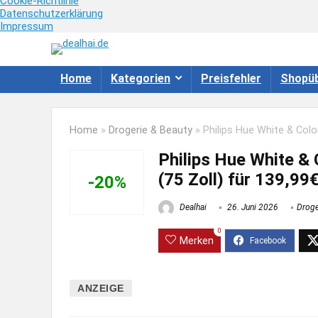
Cookie-Richtlinie
Datenschutzerklärung
Impressum
Home
Kategorien
Preisfehler
Shopüb
Home
»
Drogerie & Beauty
»
Philips Hue White & Colo
Philips Hue White & 
(75 Zoll) für 139,99
-20%
Dealhai
26. Juni 2026
Droge
0
Merken
ANZEIGE