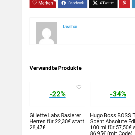
Merken
Dealhai
Verwandte Produkte
-22%
-34%
Gillette Labs Rasierer
Hugo Boss BOSS 
Herren für 22,30€ statt
Scent Absolute Ed
28,47€
100 ml für 57,50€ 
86,95€ (mit Code)