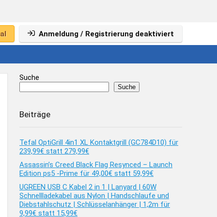
al
Anmeldung / Registrierung deaktiviert
Suche
Suche
Beiträge
Tefal OptiGrill 4in1 XL Kontaktgrill (GC784D10) für
239,99€ statt 279,99€
Assassin’s Creed Black Flag Resynced – Launch
Edition ps5 -Prime für 49,00€ statt 59,99€
UGREEN USB C Kabel 2 in 1 | Lanyard | 60W
Schnellladekabel aus Nylon | Handschlaufe und
Diebstahlschutz | Schlüsselanhänger | 1,2m für
9,99€ statt 15,99€