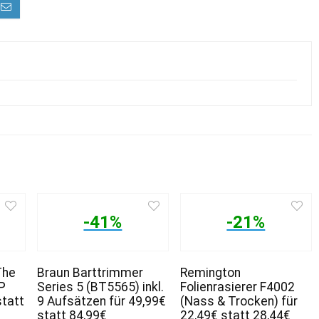
-41%
-21%
The
Braun Barttrimmer
Remington
P
Series 5 (BT5565) inkl.
Folienrasierer F4002
statt
9 Aufsätzen für 49,99€
(Nass & Trocken) für
statt 84,99€
22,49€ statt 28,44€