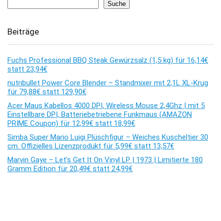
Suche
Beiträge
Fuchs Professional BBQ Steak Gewürzsalz (1,5 kg) für 16,14€
statt 23,94€
nutribullet Power Core Blender – Standmixer mit 2,1L XL-Krug
für 79,88€ statt 129,90€
Acer Maus Kabellos 4000 DPI, Wireless Mouse 2,4Ghz | mit 5
Einstellbare DPI, Batteriebetriebene Funkmaus (AMAZON
PRIME Coupon) für 12,99€ statt 18,99€
Simba Super Mario Luigi Plüschfigur – Weiches Kuscheltier 30
cm. Offizielles Lizenzprodukt für 5,99€ statt 13,57€
Marvin Gaye – Let’s Get It On Vinyl LP | 1973 | Limitierte 180
Gramm Edition für 20,49€ statt 24,99€
Kommentare