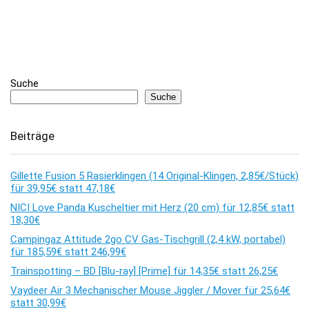
Suche
Suche
Beiträge
Gillette Fusion 5 Rasierklingen (14 Original-Klingen, 2,85€/Stück)
für 39,95€ statt 47,18€
NICI Love Panda Kuscheltier mit Herz (20 cm) für 12,85€ statt
18,30€
Campingaz Attitude 2go CV Gas-Tischgrill (2,4 kW, portabel)
für 185,59€ statt 246,99€
Trainspotting – BD [Blu-ray] [Prime] für 14,35€ statt 26,25€
Vaydeer Air 3 Mechanischer Mouse Jiggler / Mover für 25,64€
statt 30,99€