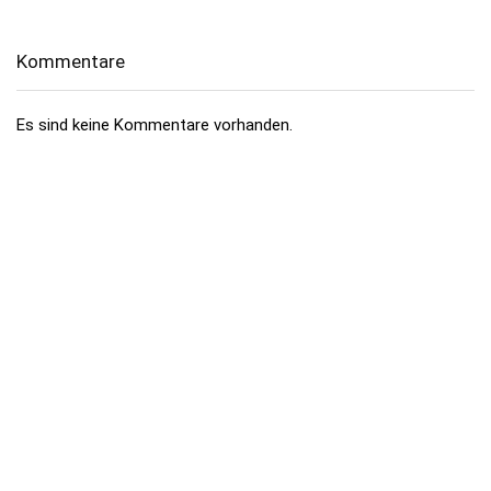
Kommentare
Es sind keine Kommentare vorhanden.
Über dealhai.de
dealhai.de
ist dein Schnäppchen-Radar: Wir schnappen uns
täglich die besten
Deals, Preisfehler & Gutscheine
– handverlesen,
damit du nie zu viel zahlst.
„Den Deal schnapp ich mir!"
Top-Kategorien
Elektronik & Foto