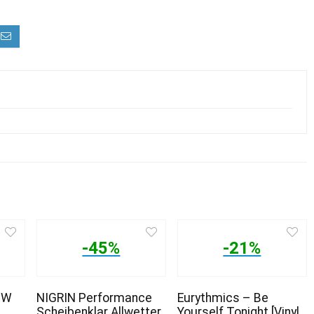
-45%
-21%
0W
NIGRIN Performance
Eurythmics – Be
Scheibenklar Allwetter
Yourself Tonight [Vinyl