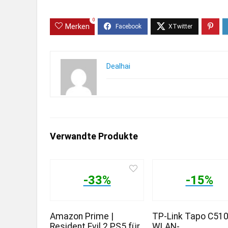
0
Merken
Dealhai
Verwandte Produkte
-33%
-15%
Amazon Prime |
TP-Link Tapo C51
Resident Evil 2 PS5 für
WLAN-