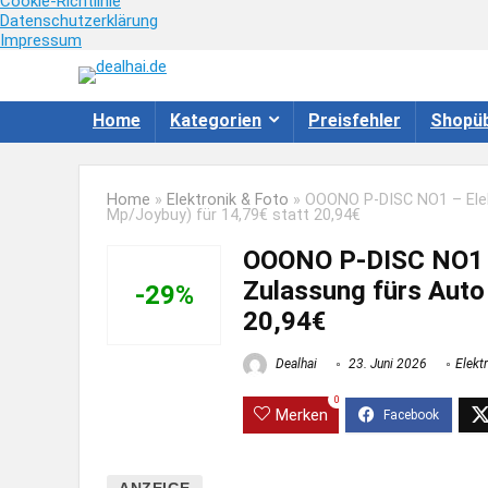
Cookie-Richtlinie
Datenschutzerklärung
Impressum
Home
Kategorien
Preisfehler
Shopüb
Home
»
Elektronik & Foto
»
OOONO P-DISC NO1 – Elek
Mp/Joybuy) für 14,79€ statt 20,94€
OOONO P-DISC NO1 –
Zulassung fürs Auto
-29%
20,94€
Dealhai
23. Juni 2026
Elekt
0
Merken
ANZEIGE