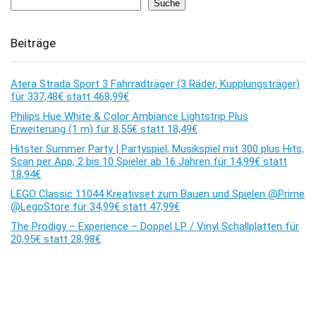
Suche
Beiträge
Atera Strada Sport 3 Fahrradträger (3 Räder, Kupplungsträger)
für 337,48€ statt 468,99€
Philips Hue White & Color Ambiance Lightstrip Plus
Erweiterung (1 m) für 8,55€ statt 18,49€
Hitster Summer Party | Partyspiel, Musikspiel mit 300 plus Hits,
Scan per App, 2 bis 10 Spieler ab 16 Jahren für 14,99€ statt
18,94€
LEGO Classic 11044 Kreativset zum Bauen und Spielen @Prime
@LegoStore für 34,99€ statt 47,99€
The Prodigy – Experience – Doppel LP / Vinyl Schallplatten für
20,95€ statt 28,98€
Kommentare