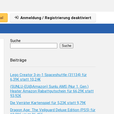
al
Anmeldung / Registrierung deaktiviert
Suche
Suche
Beiträge
Lego Creator 3-in-1 Spaceshuttle (31134) für
6,39€ statt 10,24€
(SUNLU-EU@Amazon) Sunlu AMS (Nur 1. Gen.)
Heater Amazon Rabattgutschein für 66,29€ statt
93,92€
Die Verräter Kartenspiel für 5,23€ statt 9,79€
Dragon Age: The Veilguard Deluxe Edition (PS5) für