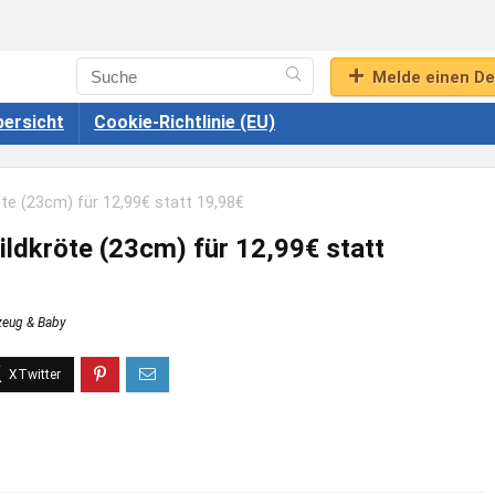
Melde einen De
ersicht
Cookie-Richtlinie (EU)
öte (23cm) für 12,99€ statt 19,98€
ildkröte (23cm) für 12,99€ statt
zeug & Baby