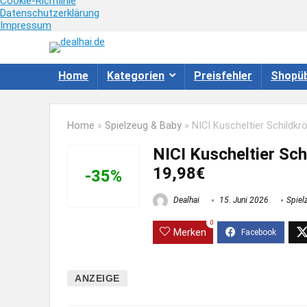
Cookie-Richtlinie
Datenschutzerklärung
Impressum
Home
Kategorien
Preisfehler
Shopüb
Home
»
Spielzeug & Baby
»
NICI Kuscheltier Schildkr
NICI Kuscheltier Sch
19,98€
-35%
Dealhai
15. Juni 2026
Spiel
0
Merken
ANZEIGE