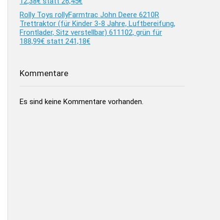
12,38€ statt 26,45€
Rolly Toys rollyFarmtrac John Deere 6210R
Trettraktor (für Kinder 3-8 Jahre, Luftbereifung,
Frontlader, Sitz verstellbar) 611102, grün für
188,99€ statt 241,18€
Kommentare
Es sind keine Kommentare vorhanden.