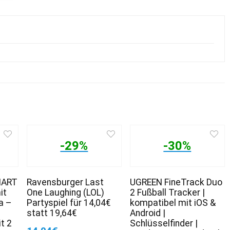
-29%
-30%
MART
Ravensburger Last
UGREEN FineTrack Duo
it
One Laughing (LOL)
2 Fußball Tracker |
a –
Partyspiel für 14,04€
kompatibel mit iOS &
statt 19,64€
Android |
t 2
Schlüsselfinder |