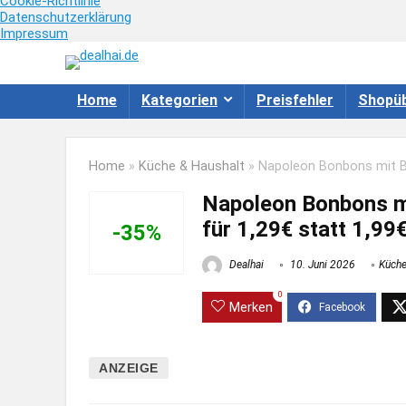
Cookie-Richtlinie
Datenschutzerklärung
Impressum
Home
Kategorien
Preisfehler
Shopüb
Home
»
Küche & Haushalt
»
Napoleon Bonbons mit Bra
Napoleon Bonbons mi
für 1,29€ statt 1,99
-35%
Dealhai
10. Juni 2026
Küche
0
Merken
ANZEIGE