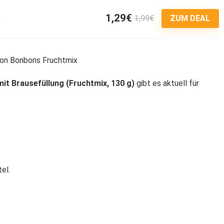
1,29€
1,99€
4
ZUM DEAL
t Brausefüllung (Fruchtmix, 130 g)
gibt es aktuell für
el.