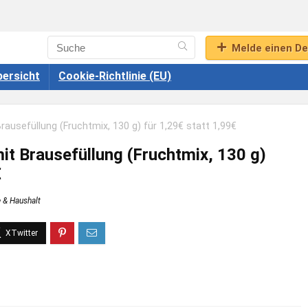
Melde einen De
ersicht
Cookie-Richtlinie (EU)
usefüllung (Fruchtmix, 130 g) für 1,29€ statt 1,99€
t Brausefüllung (Fruchtmix, 130 g)
€
 & Haushalt