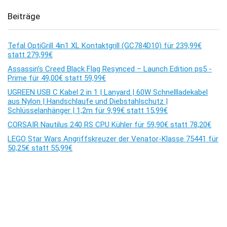
Beiträge
Tefal OptiGrill 4in1 XL Kontaktgrill (GC784D10) für 239,99€
statt 279,99€
Assassin’s Creed Black Flag Resynced – Launch Edition ps5 -
Prime für 49,00€ statt 59,99€
UGREEN USB C Kabel 2 in 1 | Lanyard | 60W Schnellladekabel
aus Nylon | Handschlaufe und Diebstahlschutz |
Schlüsselanhänger | 1,2m für 9,99€ statt 15,99€
CORSAIR Nautilus 240 RS CPU Kühler für 59,90€ statt 78,20€
LEGO Star Wars Angriffskreuzer der Venator-Klasse 75441 für
50,25€ statt 55,99€
Kommentare
Es sind keine Kommentare vorhanden.