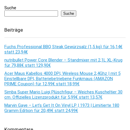
Suche
Suche
Beiträge
Fuchs Professional BBQ Steak Gewürzsalz (1,5 kg) für 16,14€
statt 23,94€
nutribullet Power Core Blender – Standmixer mit 2,1L XL-Krug
für 79,88€ statt 129,90€
Acer Maus Kabellos 4000 DPI, Wireless Mouse 2,4Ghz | mit 5
Einstellbare DPI, Batteriebetriebene Funkmaus (AMAZON
PRIME Coupon) für 12,99€ statt 18,99€
Simba Super Mario Luigi Plüschfigur – Weiches Kuscheltier 30
cm. Offizielles Lizenzprodukt für 5,99€ statt 13,57€
Marvin Gaye – Let’s Get It On Vinyl LP | 1973 | Limitierte 180
Gramm Edition für 20,49€ statt 24,99€
Kommentare