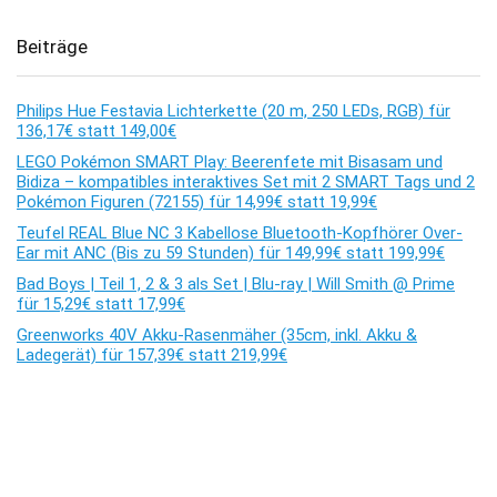
Beiträge
Philips Hue Festavia Lichterkette (20 m, 250 LEDs, RGB) für
136,17€ statt 149,00€
LEGO Pokémon SMART Play: Beerenfete mit Bisasam und
Bidiza – kompatibles interaktives Set mit 2 SMART Tags und 2
Pokémon Figuren (72155) für 14,99€ statt 19,99€
Teufel REAL Blue NC 3 Kabellose Bluetooth-Kopfhörer Over-
Ear mit ANC (Bis zu 59 Stunden) für 149,99€ statt 199,99€
Bad Boys | Teil 1, 2 & 3 als Set | Blu-ray | Will Smith @ Prime
für 15,29€ statt 17,99€
Greenworks 40V Akku-Rasenmäher (35cm, inkl. Akku &
Ladegerät) für 157,39€ statt 219,99€
Kommentare
Es sind keine Kommentare vorhanden.