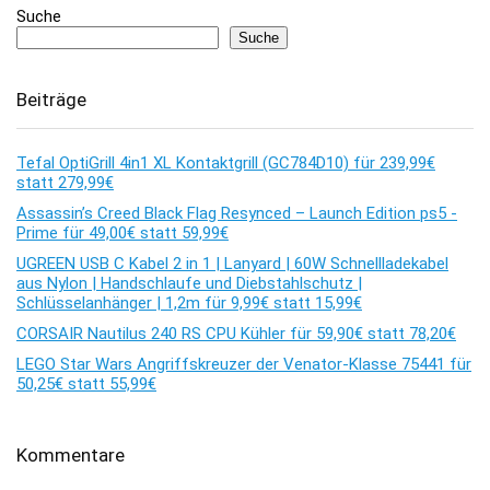
Suche
Suche
Beiträge
Tefal OptiGrill 4in1 XL Kontaktgrill (GC784D10) für 239,99€
statt 279,99€
Assassin’s Creed Black Flag Resynced – Launch Edition ps5 -
Prime für 49,00€ statt 59,99€
UGREEN USB C Kabel 2 in 1 | Lanyard | 60W Schnellladekabel
aus Nylon | Handschlaufe und Diebstahlschutz |
Schlüsselanhänger | 1,2m für 9,99€ statt 15,99€
CORSAIR Nautilus 240 RS CPU Kühler für 59,90€ statt 78,20€
LEGO Star Wars Angriffskreuzer der Venator-Klasse 75441 für
50,25€ statt 55,99€
Kommentare