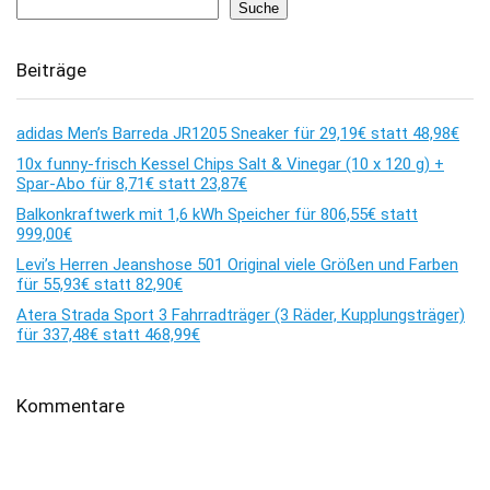
Suche
Beiträge
adidas Men’s Barreda JR1205 Sneaker für 29,19€ statt 48,98€
10x funny-frisch Kessel Chips Salt & Vinegar (10 x 120 g) +
Spar-Abo für 8,71€ statt 23,87€
Balkonkraftwerk mit 1,6 kWh Speicher für 806,55€ statt
999,00€
Levi’s Herren Jeanshose 501 Original viele Größen und Farben
für 55,93€ statt 82,90€
Atera Strada Sport 3 Fahrradträger (3 Räder, Kupplungsträger)
für 337,48€ statt 468,99€
Kommentare
Es sind keine Kommentare vorhanden.