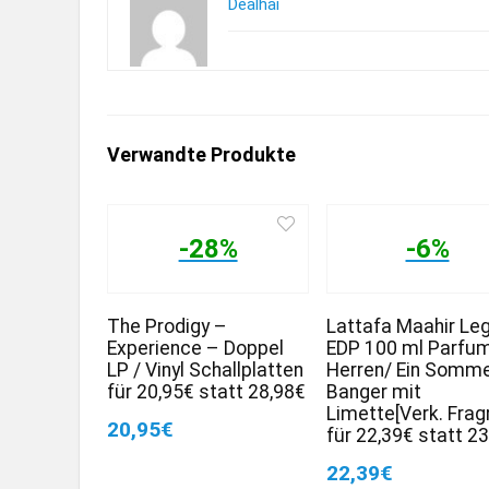
Dealhai
Verwandte Produkte
-28%
-6%
The Prodigy –
Lattafa Maahir Le
Experience – Doppel
EDP 100 ml Parfu
LP / Vinyl Schallplatten
Herren/ Ein Somm
für 20,95€ statt 28,98€
Banger mit
Limette[Verk. Frag
20,95€
für 22,39€ statt 2
22,39€