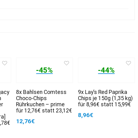
-45%
-44%
gacy
8x Bahlsen Comtess
9x Lay’s Red Paprika
m
Choco-Chips
Chips je 150g (1,35 kg)
er
Rührkuchen – prime
für 8,96€ statt 15,99€
für 12,76€ statt 23,12€
8,96€
ra]
12,76€
3,78€