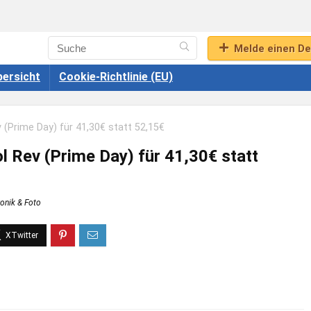
Melde einen De
ersicht
Cookie-Richtlinie (EU)
 (Prime Day) für 41,30€ statt 52,15€
l Rev (Prime Day) für 41,30€ statt
ronik & Foto