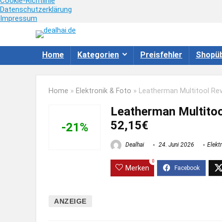
Cookie-Richtlinie
Datenschutzerklärung
Impressum
Home
Kategorien
Preisfehler
Shopüb
Home
»
Elektronik & Foto
»
Leatherman Multitool Rev
Leatherman Multitoo
52,15€
-21%
Dealhai
24. Juni 2026
Elekt
0
Merken
ANZEIGE