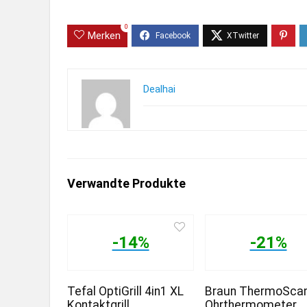
0
Merken
Dealhai
Verwandte Produkte
-14%
-21%
Tefal OptiGrill 4in1 XL
Braun ThermoScan
Kontaktgrill
Ohrthermometer