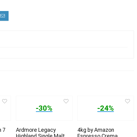
-30%
-24%
 7
Ardmore Legacy
4kg by Amazon
Highland Single Malt
Espresso Crema