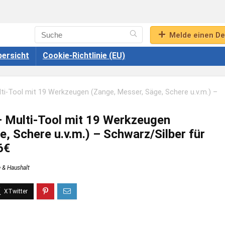
Melde einen De
ersicht
Cookie-Richtlinie (EU)
i-Tool mit 19 Werkzeugen (Zange, Messer, Säge, Schere u.v.m.) –
 Multi-Tool mit 19 Werkzeugen
, Schere u.v.m.) – Schwarz/Silber für
6€
 & Haushalt