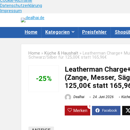
Cookie-Richtlinie
Datenschutzerklärung
Impressum
Home
Kategorien
Preisfehler
Shopüb
Home
»
Küche & Haushalt
»
Leatherman Charge+ Mult
Schwarz/Silber für 125,00€ statt 165,96€
Leatherman Charge+
(Zange, Messer, Säge
-25%
125,00€ statt 165,9
Dealhai
24. Juni 2026
Küche
0
Merken
ANZEIGE