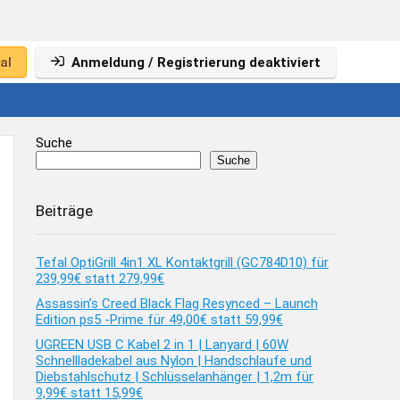
al
Anmeldung / Registrierung deaktiviert
Suche
Suche
Beiträge
Tefal OptiGrill 4in1 XL Kontaktgrill (GC784D10) für
239,99€ statt 279,99€
Assassin’s Creed Black Flag Resynced – Launch
Edition ps5 -Prime für 49,00€ statt 59,99€
UGREEN USB C Kabel 2 in 1 | Lanyard | 60W
Schnellladekabel aus Nylon | Handschlaufe und
Diebstahlschutz | Schlüsselanhänger | 1,2m für
9,99€ statt 15,99€