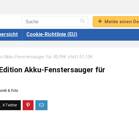
Melde einen De
ersicht
Cookie-Richtlinie (EU)
on Akku-Fenstersauger für 45,99€ statt 51,10€
Edition Akku-Fenstersauger für
ronik & Foto