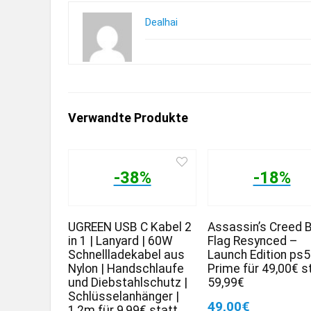
Dealhai
Verwandte Produkte
-38%
-18%
UGREEN USB C Kabel 2
Assassin’s Creed 
in 1 | Lanyard | 60W
Flag Resynced –
Schnellladekabel aus
Launch Edition ps5
Nylon | Handschlaufe
Prime für 49,00€ s
und Diebstahlschutz |
59,99€
Schlüsselanhänger |
49,00€
1,2m für 9,99€ statt