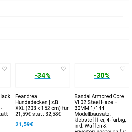
-34%
-30%
Black
Feandrea
Bandai Armored Core
Hundedecken | z.B.
VI 02 Steel Haze –
 -
XXL (203 x 152 cm) für
30MM 1/144
tatt
21,59€ statt 32,58€
Modellbausatz,
klebstofffrei, 4-farbig,
21,59€
inkl. Waffen &
Erweiterungsteilen für