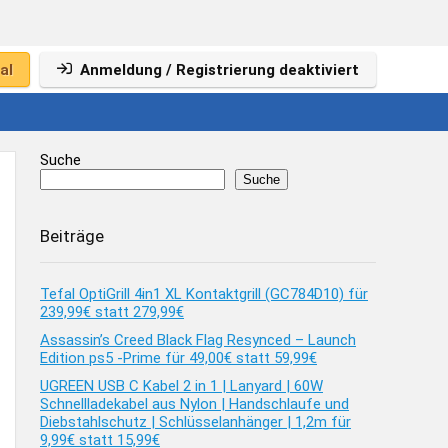
al
Anmeldung / Registrierung deaktiviert
Suche
Suche
Beiträge
Tefal OptiGrill 4in1 XL Kontaktgrill (GC784D10) für
239,99€ statt 279,99€
Assassin’s Creed Black Flag Resynced – Launch
Edition ps5 -Prime für 49,00€ statt 59,99€
UGREEN USB C Kabel 2 in 1 | Lanyard | 60W
Schnellladekabel aus Nylon | Handschlaufe und
Diebstahlschutz | Schlüsselanhänger | 1,2m für
9,99€ statt 15,99€