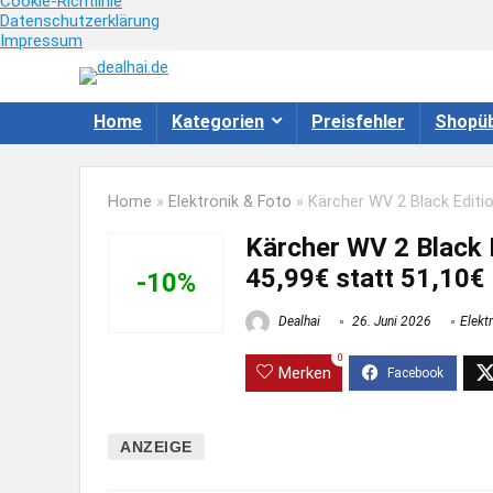
Cookie-Richtlinie
Datenschutzerklärung
Impressum
Home
Kategorien
Preisfehler
Shopüb
Home
»
Elektronik & Foto
»
Kärcher WV 2 Black Editi
Kärcher WV 2 Black 
45,99€ statt 51,10€
-10%
Dealhai
26. Juni 2026
Elekt
0
Merken
ANZEIGE