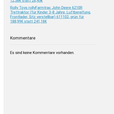
12,38€ statt 26,45€
Rolly Toys rollyFarmtrac John Deere 6210R
Trettraktor (für Kinder 3-8 Jahre, Luftbereifung,
Frontlader, Sitz verstellbar) 611102, grün für
188,99€ statt 241,18€
Kommentare
Es sind keine Kommentare vorhanden.