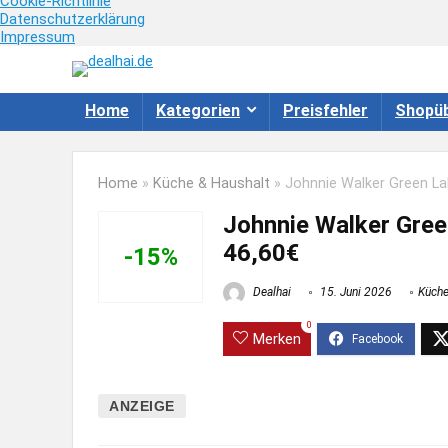
Cookie-Richtlinie
Datenschutzerklärung
Impressum
Home
Kategorien
Preisfehler
Shopüb
Home
»
Küche & Haushalt
»
Johnnie Walker Green Lab
Johnnie Walker Green
46,60€
-15%
Dealhai
15. Juni 2026
Küche
0
Merken
ANZEIGE