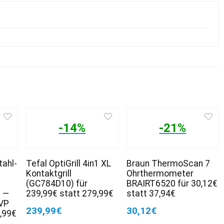
-14%
-21%
tahl-
Tefal OptiGrill 4in1 XL
Braun ThermoScan 7
Kontaktgrill
Ohrthermometer
(GC784D10) für
BRAIRT6520 für 30,12€
n —
239,99€ statt 279,99€
statt 37,94€
UVP
239,99€
30,12€
4,99€