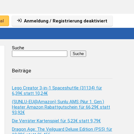
al
Anmeldung / Registrierung deaktiviert
Suche
Suche
Beiträge
Lego Creator 3-in-1 Spaceshuttle (31134) für
6,39€ statt 10,24€
(SUNLU-EU@Amazon) Sunlu AMS (Nur 1. Gen.)
Heater Amazon Rabattgutschein für 66,29€ statt
93,92€
Die Verräter Kartenspiel für 5,23€ statt 9,79€
Dragon Age: The Veilguard Deluxe Edition (PS5) für