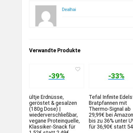
Dealhai
Verwandte Produkte
-39%
-33%
ültje Erdnüsse,
Tefal Infinite Edels
geröstet & gesalzen
Bratpfannen mit
(180g Dose) |
Thermo-Signal ab
wiederverschließbar,
29,99€ bei Amazo
vegane Proteinquelle,
bis zu 36% unter 
Klassiker-Snack für
für 36,90€ statt 5
1,52€ statt 2,49€