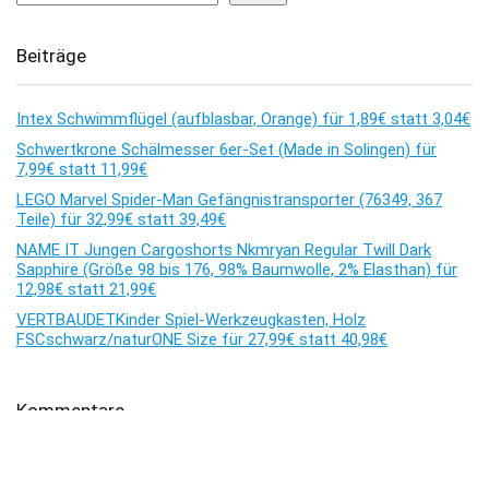
Beiträge
Intex Schwimmflügel (aufblasbar, Orange) für 1,89€ statt 3,04€
Schwertkrone Schälmesser 6er-Set (Made in Solingen) für
7,99€ statt 11,99€
LEGO Marvel Spider-Man Gefängnistransporter (76349, 367
Teile) für 32,99€ statt 39,49€
NAME IT Jungen Cargoshorts Nkmryan Regular Twill Dark
Sapphire (Größe 98 bis 176, 98% Baumwolle, 2% Elasthan) für
12,98€ statt 21,99€
VERTBAUDETKinder Spiel-Werkzeugkasten, Holz
FSCschwarz/naturONE Size für 27,99€ statt 40,98€
Kommentare
Es sind keine Kommentare vorhanden.