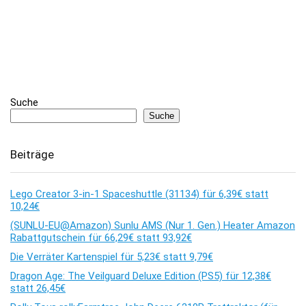
Suche
Suche
Beiträge
Lego Creator 3-in-1 Spaceshuttle (31134) für 6,39€ statt
10,24€
(SUNLU-EU@Amazon) Sunlu AMS (Nur 1. Gen.) Heater Amazon
Rabattgutschein für 66,29€ statt 93,92€
Die Verräter Kartenspiel für 5,23€ statt 9,79€
Dragon Age: The Veilguard Deluxe Edition (PS5) für 12,38€
statt 26,45€