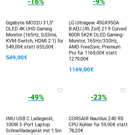
-16%
-9%
Gigabyte MO32U 31,5″
LG Ultragear 45GX950A-
OLED 4K UHD Gaming
B.AEU (45 Zoll) 21:9 Curved
Monitor (165Hz, 0,03ms,
800R 5K2K OLED Gaming-
KVM-Switch, HDMI 2.1) für
Monitor, 165Hz/330Hz,
549,00€ statt 655,00€
AMD FreeSync Premium
Pro für 1169,00€ statt
549,00€
1279,00€
1169,00€
-49%
-23%
INIU USB C Ladegerät,
CORSAIR Nautilus 240 RS
100W 3-Port Laptop
CPU Kühler für 59,90€ statt
Schnellladegerät mit 1.5m
78,20€