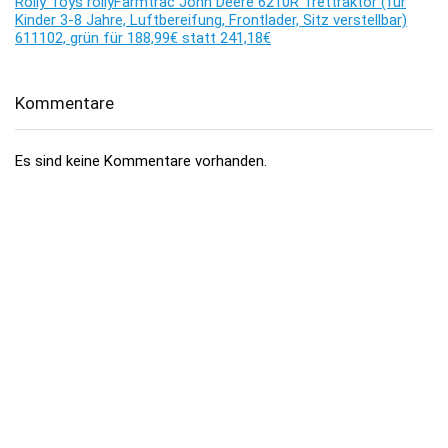
Rolly Toys rollyFarmtrac John Deere 6210R Trettraktor (für
Kinder 3-8 Jahre, Luftbereifung, Frontlader, Sitz verstellbar)
611102, grün für 188,99€ statt 241,18€
Kommentare
Es sind keine Kommentare vorhanden.
Über dealhai.de
dealhai.de
ist dein Schnäppchen-Radar: Wir schnappen uns
täglich die besten
Deals, Preisfehler & Gutscheine
– handverlesen,
damit du nie zu viel zahlst.
„Den Deal schnapp ich mir!"