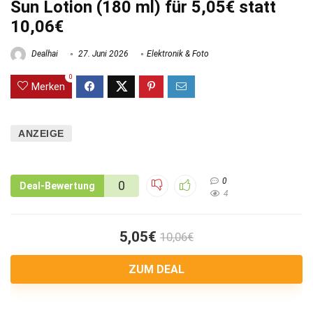
Sun Lotion (180 ml) für 5,05€ statt
10,06€
Dealhai
27. Juni 2026
Elektronik & Foto
0
Merken
ANZEIGE
0
0
Deal-Bewertung
4
5,05€
10,06€
ZUM DEAL