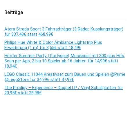
Beiträge
Atera Strada Sport 3 Fahrradträger (3 Räder, Kupplungsträger)
für 337,48€ statt 468,99€
Philips Hue White & Color Ambiance Lightstrip Plus
Erweiterung (1 m) für 8,55€ statt 18,49€
Hitster Summer Party | Partyspiel, Musikspiel mit 300 plus Hits,
Scan per App, 2 bis 10 Spieler ab 16 Jahren für 14,99€ statt
18,94€
LEGO Classic 11044 Kreativset zum Bauen und Spielen @Prime
@LegoStore für 34,99€ statt 47,99€
The Prodigy – Experience – Doppel LP / Vinyl Schallplatten für
20,95€ statt 28,98€
Kommentare
Es sind keine Kommentare vorhanden.