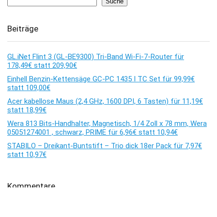
Suche
Beiträge
GL.iNet Flint 3 (GL-BE9300) Tri-Band Wi-Fi-7-Router für
178,49€ statt 209,90€
Einhell Benzin-Kettensäge GC-PC 1435 I TC Set für 99,99€
statt 109,00€
Acer kabellose Maus (2,4 GHz, 1600 DPI, 6 Tasten) für 11,19€
statt 18,99€
Wera 813 Bits-Handhalter, Magnetisch, 1/4 Zoll x 78 mm, Wera
05051274001 , schwarz, PRIME für 6,96€ statt 10,94€
STABILO – Dreikant-Buntstift – Trio dick 18er Pack für 7,97€
statt 10,97€
Kommentare
Es sind keine Kommentare vorhanden.