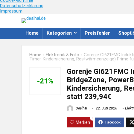
Cookie-Richtlinie
Datenschutzerklärung
Impressum
Home
Kategorien
Preisfehler
Shopüb
Home
»
Elektronik & Foto
»
Gorenje GI621FMC Indukti
Timer, Kindersicherung, Restwärmeanzeige) Prime fü
Gorenje GI621FMC In
BridgeZone, PowerBo
-21%
Kindersicherung, Re
statt 239,94€
Dealhai
22. Juni 2026
Elekt
0
Merken