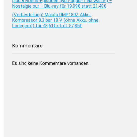
plus 8 Bonus-Episoden (Nu Pagadi! / Na warte!) –
Nostalgie pur – Blu-ray für 19,99€ statt 21,49€
(Vorbestellung) Makita DMP180Z Akku-
Kompressor 8,3 bar 18 V (ohne Akku, ohne
Ladegerät) für 48,61€ statt 57,85€
Kommentare
Es sind keine Kommentare vorhanden.