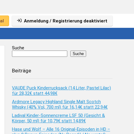
al
Anmeldung / Registrierung deaktiviert
Suche
Suche
Beiträge
VAUDE Puck Kinderrucksack (14 Liter, Pastel Lilac)
für 28,32€ statt 44,98€
Ardmore Legacy Highland Single Malt Scotch
Whisky (40% Vol, 700 ml) für 16,14€ statt 22,94€
Ladival Kinder-Sonnencreme LSF 50 (Gesicht &
Körper, 50 ml) für 10,79€ statt 14,89€
Hase und Wolf – Alle 16 Original-Episoden in HD –