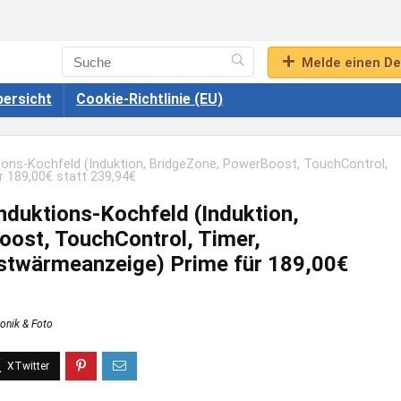
Melde einen De
ersicht
Cookie-Richtlinie (EU)
ons-Kochfeld (Induktion, BridgeZone, PowerBoost, TouchControl,
r 189,00€ statt 239,94€
duktions-Kochfeld (Induktion,
ost, TouchControl, Timer,
stwärmeanzeige) Prime für 189,00€
ronik & Foto