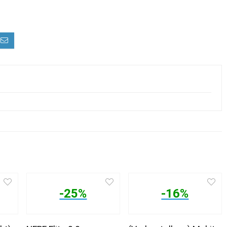
-25%
-16%