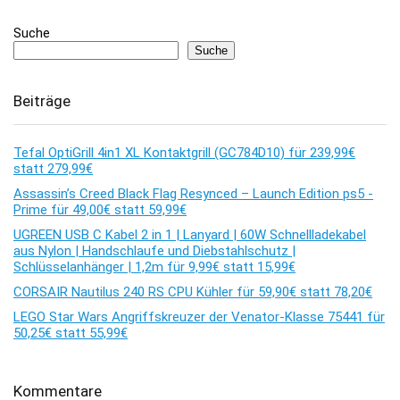
Suche
Suche
Beiträge
Tefal OptiGrill 4in1 XL Kontaktgrill (GC784D10) für 239,99€
statt 279,99€
Assassin’s Creed Black Flag Resynced – Launch Edition ps5 -
Prime für 49,00€ statt 59,99€
UGREEN USB C Kabel 2 in 1 | Lanyard | 60W Schnellladekabel
aus Nylon | Handschlaufe und Diebstahlschutz |
Schlüsselanhänger | 1,2m für 9,99€ statt 15,99€
CORSAIR Nautilus 240 RS CPU Kühler für 59,90€ statt 78,20€
LEGO Star Wars Angriffskreuzer der Venator-Klasse 75441 für
50,25€ statt 55,99€
Kommentare