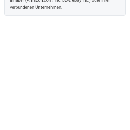
Inhaber (Amazon.com, Inc. bzw. eBay Inc.) oder ihrer
verbundenen Unternehmen.