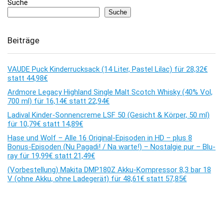
Suche
Suche
Beiträge
VAUDE Puck Kinderrucksack (14 Liter, Pastel Lilac) für 28,32€
statt 44,98€
Ardmore Legacy Highland Single Malt Scotch Whisky (40% Vol,
700 ml) für 16,14€ statt 22,94€
Ladival Kinder-Sonnencreme LSF 50 (Gesicht & Körper, 50 ml)
für 10,79€ statt 14,89€
Hase und Wolf – Alle 16 Original-Episoden in HD – plus 8
Bonus-Episoden (Nu Pagadi! / Na warte!) – Nostalgie pur – Blu-
ray für 19,99€ statt 21,49€
(Vorbestellung) Makita DMP180Z Akku-Kompressor 8,3 bar 18
V (ohne Akku, ohne Ladegerät) für 48,61€ statt 57,85€
Kommentare