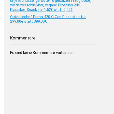
ültje Erdnüsse, geröstet & gesalzen (180g Dose) |
wiederverschließbar, vegane Proteinquelle,
Klassiker-Snack für 1,52€ statt 2,49€
Outdoorchef Primo 420 G Gas Pizzaofen für
299,00€ statt 399,00€
Kommentare
Es sind keine Kommentare vorhanden.