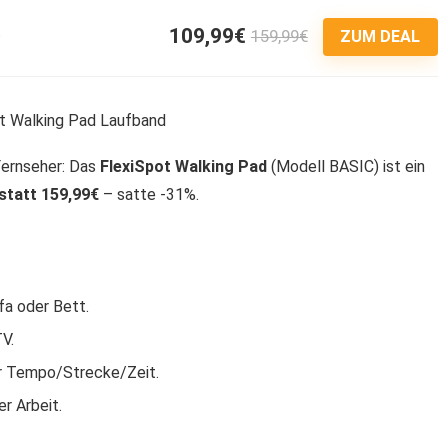
109,99€
159,99€
4
ZUM DEAL
ernseher: Das
FlexiSpot Walking Pad
(Modell BASIC) ist ein
statt 159,99€
– satte -31%.
fa oder Bett.
V.
ür Tempo/Strecke/Zeit.
r Arbeit.