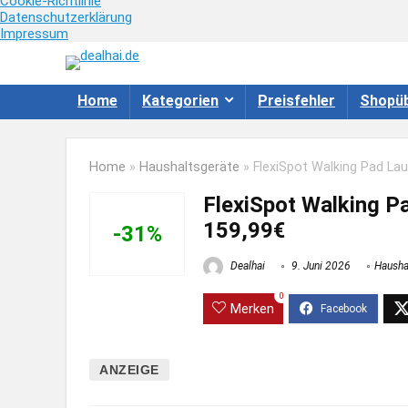
Cookie-Richtlinie
Datenschutzerklärung
Impressum
Home
Kategorien
Preisfehler
Shopüb
Home
»
Haushaltsgeräte
»
FlexiSpot Walking Pad Lau
FlexiSpot Walking P
159,99€
-31%
Dealhai
9. Juni 2026
Hausha
0
Merken
ANZEIGE