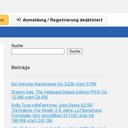
al
Anmeldung / Registrierung deaktiviert
Suche
Suche
Beiträge
Die Verräter Kartenspiel für 5,23€ statt 9,79€
Dragon Age: The Veilguard Deluxe Edition (PS5) für
12,38€ statt 26,45€
Rolly Toys rollyFarmtrac John Deere 6210R
Trettraktor (für Kinder 3-8 Jahre, Luftbereifung,
Frontlader, Sitz verstellbar) 611102, grün für
188,99€ statt 241,18€