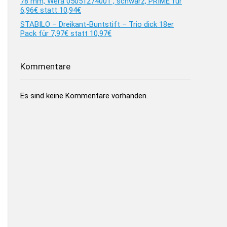
78 mm, Wera 05051274001 , schwarz, PRIME für
6,96€ statt 10,94€
STABILO – Dreikant-Buntstift – Trio dick 18er
Pack für 7,97€ statt 10,97€
Kommentare
Es sind keine Kommentare vorhanden.