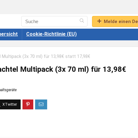
Melde einen De
ersicht
Cookie-Richtlinie (EU)
 Multipack (3x 70 ml) für 13,98€ statt 17,98€
chtel Multipack (3x 70 ml) für 13,98€
altsgeräte