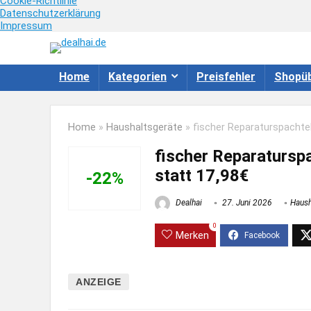
Cookie-Richtlinie
Datenschutzerklärung
Impressum
Home
Kategorien
Preisfehler
Shopüb
Home
»
Haushaltsgeräte
»
fischer Reparaturspachtel
fischer Reparaturspa
statt 17,98€
-22%
Dealhai
27. Juni 2026
Haush
0
Merken
ANZEIGE